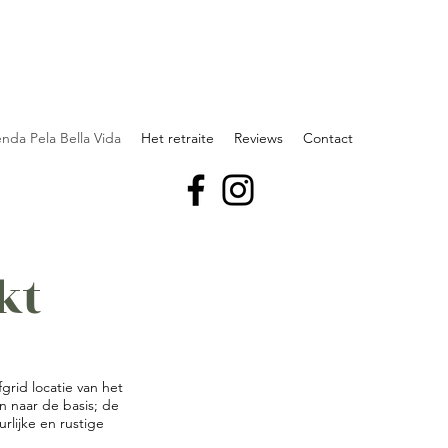
nda Pela Bella Vida
Het retraite
Reviews
Contact
kt
grid locatie van het
n naar de basis; de
rlijke en rustige