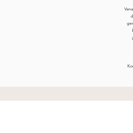
Vana
d
gem
Ko