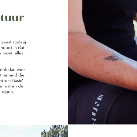
ntuur
geest zoals jij
t houdt in dat
 moet, alles
Boek dan voor
t iemand die
etreat Basic’
e rust en de
e eigen,