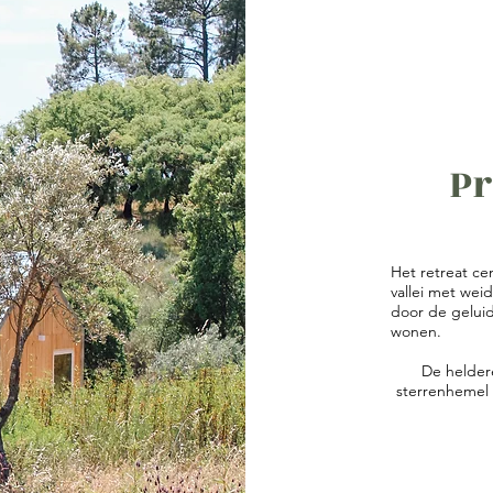
Pr
Het retreat ce
vallei met wei
door de geluid
wonen.
De helder
sterrenhemel l