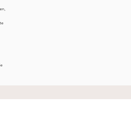
en,
te
le