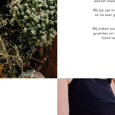
wensen maar 
Wij zijn van 
en vis zeer 
​Wij maken zo
groenten en f
komt va