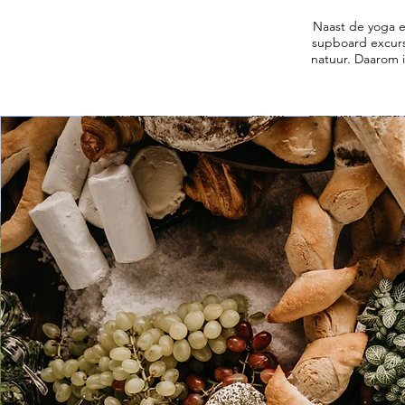
Naast de yoga e
supboard excurs
natuur. Daarom i