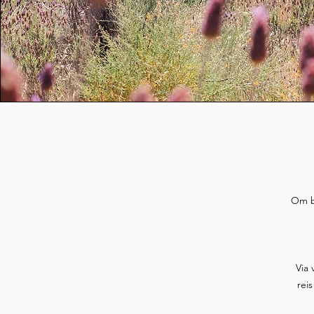
Om bi
Via 
rei