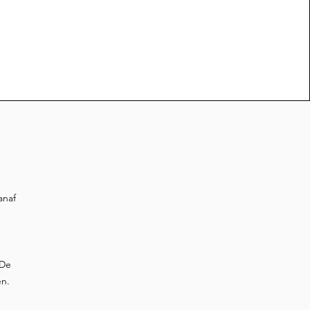
anaf
 De
en.