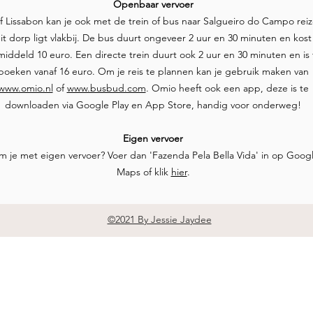
Openbaar vervoer
f Lissabon kan je ook met de trein of bus naar Salgueiro do Campo reiz
it dorp ligt vlakbij. De bus duurt ongeveer 2 uur en 30 minuten en kost
iddeld 10 euro. Een directe trein duurt ook 2 uur en 30 minuten en is 
boeken vanaf 16 euro. Om je reis te plannen kan je gebruik maken van
www.omio.nl
of
www.busbud.com
. Omio heeft ook een app, deze is te
downloaden via Google Play en App Store, handig voor onderweg!
Eigen vervoer
m je met eigen vervoer? Voer dan 'Fazenda Pela Bella Vida' in op Goog
Maps of klik
hier
.
©2021 By Jessie Jaydee