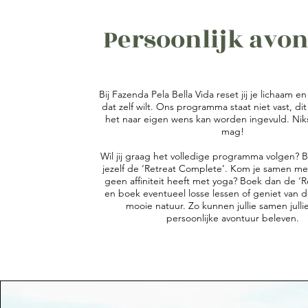
Persoonlijk avo
Bij Fazenda Pela Bella Vida reset jij je lichaam en 
dat zelf wilt. Ons programma staat niet vast, di
het naar eigen wens kan worden ingevuld. Niks
mag!
Wil jij graag het volledige programma volgen? 
jezelf de ‘Retreat Complete’. Kom je samen me
geen affiniteit heeft met yoga? Boek dan de ‘R
en boek eventueel losse lessen of geniet van d
mooie natuur. Zo kunnen jullie samen julli
persoonlijke avontuur beleven.